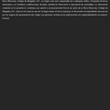
Barra Mexicana, Colegio de Abogados, A.C. en ningún caso será responsable por cualesquier daños, incluyendo de forma
enunciativa y no limitativa, modificaciones de datos, pérdida de información e interrupción de actividades. La información
contenida en la presente no constituye una opinión o pronunciamiento formal por parte de la Barra Mexicana, Colegio de
Abogados, A.C. salvo en los casos en que así se haga constar en forma expresa y el documento correspondiente sea suscrito
por los órganos de representación del colegio. Las opiniones vertidas en las publicaciones son responsabilidad de sus autores.
Gracias.