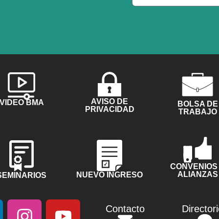
AVISO DE
VIDEO BMA
BOLSA DE
PRIVACIDAD
TRABAJO
CONVENIOS
ALIANZAS
NUEVO INGRESO
SEMINARIOS
I
Y
Contacto
Director