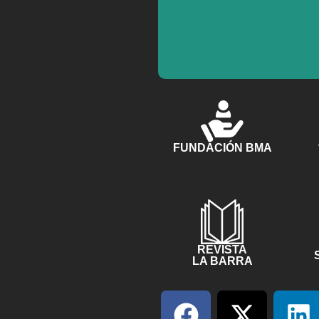
FUNDACIÓN BMA
REVISTA
LA BARRA
F
X
L