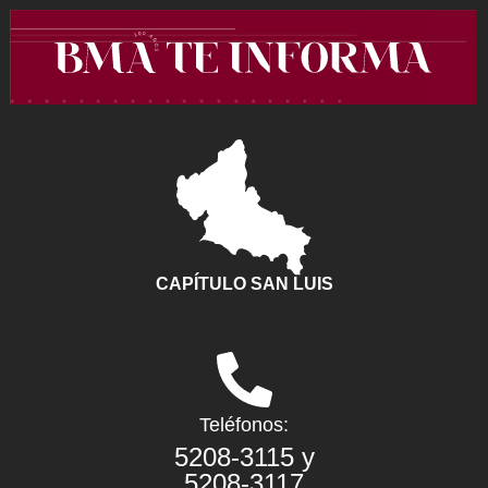
Ir
al
contenido
CAPÍTULO SAN LUIS
Teléfonos:
5208-3115 y
5208-3117