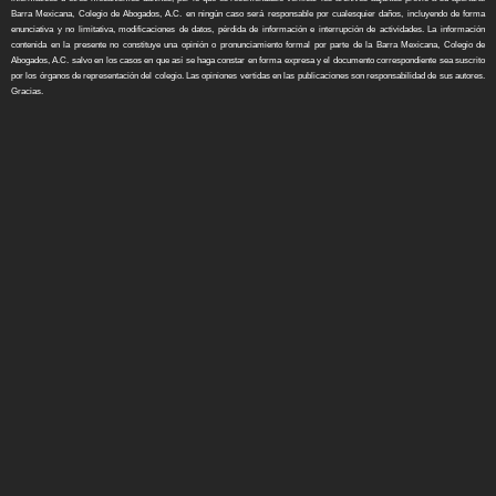
Barra Mexicana, Colegio de Abogados, A.C. en ningún caso será responsable por cualesquier daños, incluyendo de forma
enunciativa y no limitativa, modificaciones de datos, pérdida de información e interrupción de actividades. La información
contenida en la presente no constituye una opinión o pronunciamiento formal por parte de la Barra Mexicana, Colegio de
Abogados, A.C. salvo en los casos en que así se haga constar en forma expresa y el documento correspondiente sea suscrito
por los órganos de representación del colegio. Las opiniones vertidas en las publicaciones son responsabilidad de sus autores.
Gracias.