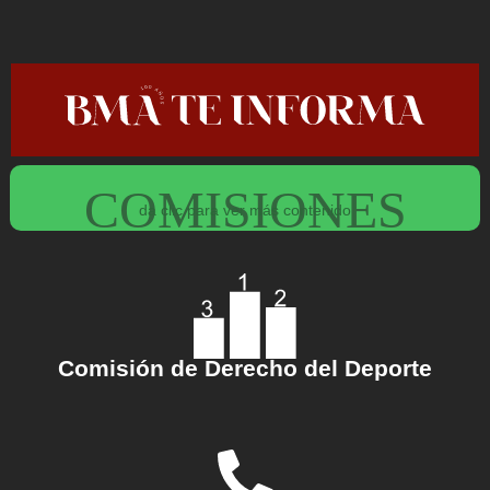
Ir
al
contenido
COMISIONES
da clic para ver más contenido
Comisión
de Derecho del Deporte