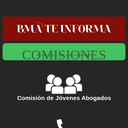
Ir
al
contenido
COMISIONES
da clic para ver más contenido
Comisión
de Jóvenes Abogados